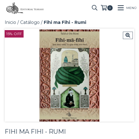
MENÚ
0
Inicio
/
Catálogo
/
Fihi ma Fihi - Rumi
15
%
OFF
FIHI MA FIHI - RUMI