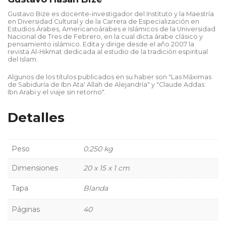
Gustavo Bize es docente-investigador del Instituto y la Maestría
en Diversidad Cultural y de la Carrera de Especialización en
Estudios Árabes, Americanoárabes e Islámicos de la Universidad
Nacional de Tres de Febrero, en la cual dicta árabe clásico y
pensamiento islámico. Edita y dirige desde el año 2007 la
revista Al-Hikmat dedicada al estudio de la tradición espiritual
del Islam.
Algunos de los títulos publicados en su haber son "Las Máximas
de Sabiduría de Ibn Ata' Allah de Alejandría" y "Claude Addas:
Ibn Arabi y el viaje sin retorno".
Detalles
Peso
0.250 kg
Dimensiones
20 x 15 x 1 cm
Tapa
Blanda
Páginas
40